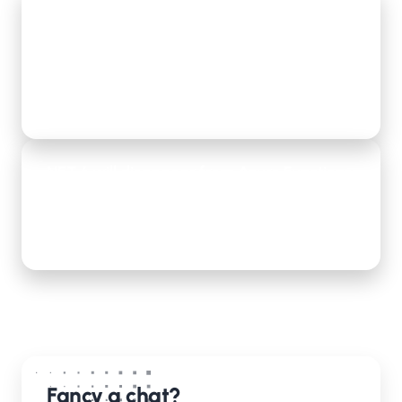
TeamValue Group & IsoPlanner: One
platform to control compliance and work
processes
Lees meer
.NET 6 will disappear from Azure Functions on
November 10, 2026
Lees meer
Fancy a chat?