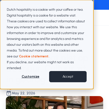
Exclusive webinar with Berenschot
Watch the webinar
Dutch hospitality is a cookie with your coffee or tea.
Digital hospitality is a cookie for a website visit.
These cookies are used to collect information about
how you interact with our website. We use this
information in order to improve and customize your
Blogs
Blog Franka Cultuur staat niet op de muur. Cultuur zit 
browsing experience and for analytics and metrics
about our visitors both on this website and other
media. To find out more about the cookies we use,
Cultuur staat niet op
see our
Cookie statement.
If you decline, our website might not work as
de muur. Cultuur zit
intended.
in gedrag
Customize
Accept
Change-management
May 22, 2026