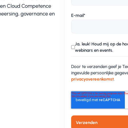
een Cloud Competence
heersing, governance en
E-mail
*
Ja, leuk! Houd mij op de h
webinars en events.
Door te verzenden geef je 
ingevulde persoonlijke gegev
privacyovereenkomst
.