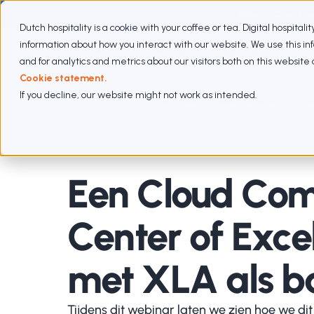
Webinar: Cloud Com
Dutch hospitality is a cookie with your coffee or tea. Digital hospitali
information about how you interact with our website. We use this i
Expertises
Abonnementen
Aanpak
Cases
and for analytics and metrics about our visitors both on this websit
Cookie statement.
If you decline, our website might not work as intended.
Webinars
Een Cloud Competence Center of Excel
Een Cloud Co
Center of Exce
met XLA als ba
Tijdens dit webinar laten we zien hoe we d