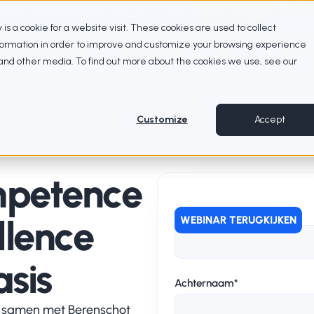
petence Center of Excellence met XLA als basis
Webinar terugkijken
ty is a cookie for a website visit. These cookies are used to collect
nformation in order to improve and customize your browsing experience
e and other media. To find out more about the cookies we use, see our
lence met XLA als basis
Customize
Accept
mpetence
Voornaam
*
llence
WEBINAR TERUGKIJKEN
sis
Achternaam
*
it samen met Berenschot