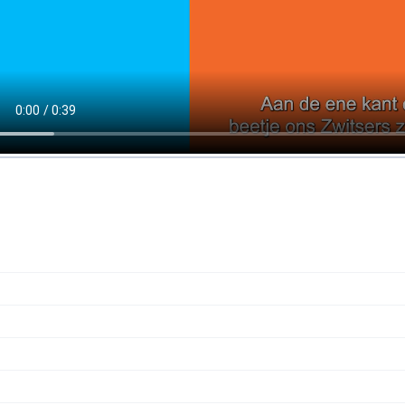
crete resultaten bij Berenschot
nzicht in Azure‑kosten, uitgesplitst per oplossing, busines
Azure‑compliance gestegen van 47% naar 87%
Een sterkere en beter beheersbare Azure‑omgeving
Duidelijk eigenaarschap in het ontwikkel- en beheerproc
Meer interne cloudkennis en minder afhankelijkheid van 