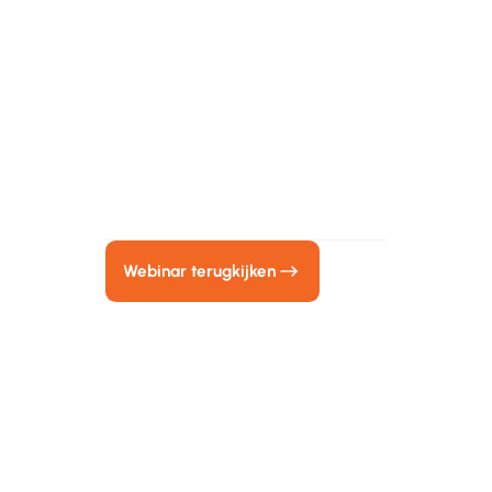
Ov
Kijk het webinar terug
Vul je naam en e-mail adres in en
bekijk direct het webinar.
Op
een
sne
Webinar terugkijken
Bij 
eig
Her
Tij
opz