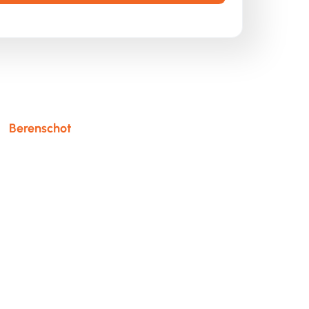
n
Berenschot
een exclusief webinar over
kosten, governance en eigenaarschap in een
e. Losse initiatieven, onduidelijk
s gebruikte, maakten sturen lastig.
erenschot hebben aangepakt door het
 aanpak voor kostenbeheersing, governance