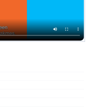
s unit en afdeling
es
externen