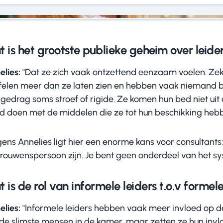
nelies, Inn-spiratie
 is het grootste publieke geheim over leide
elies:
"Dat ze zich vaak ontzettend eenzaam voelen. Zeke
jfelen meer dan ze laten zien en hebben vaak niemand bi
gedrag soms stroef of rigide. Ze komen hun bed niet uit o
d doen met de middelen die ze tot hun beschikking hebb
ens Annelies ligt hier een enorme kans voor consultants: “J
rouwenspersoon zijn. Je bent geen onderdeel van het syst
 is de rol van informele leiders t.o.v formele
elies:
"Informele leiders hebben vaak meer invloed op de 
 de slimste mensen in de kamer, maar zetten ze hun invlo