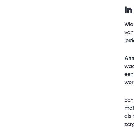
In
Wie
van 
lei
Ann
waar
een 
wer
Een
matr
als 
zorg