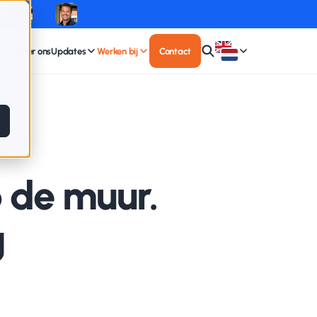
Over ons
Updates
Werken bij
Contact
p de muur.
g