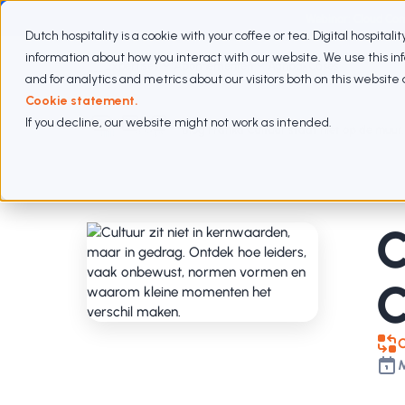
Webinar: Cloud Com
Dutch hospitality is a cookie with your coffee or tea. Digital hospitali
information about how you interact with our website. We use this i
Expertises
Abonnementen
Aanpak
Cases
and for analytics and metrics about our visitors both on this websit
Cookie statement.
If you decline, our website might not work as intended.
Blogs
Blog Franka Cultuur staat niet op de muur.
C
C
M