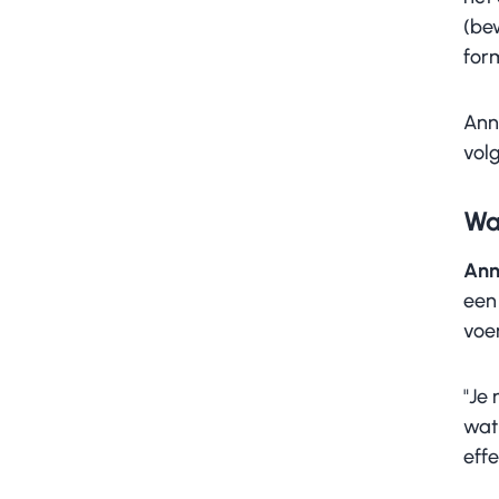
(bew
form
Anne
vol
Wat
Ann
een 
voe
"Je 
wat
effe