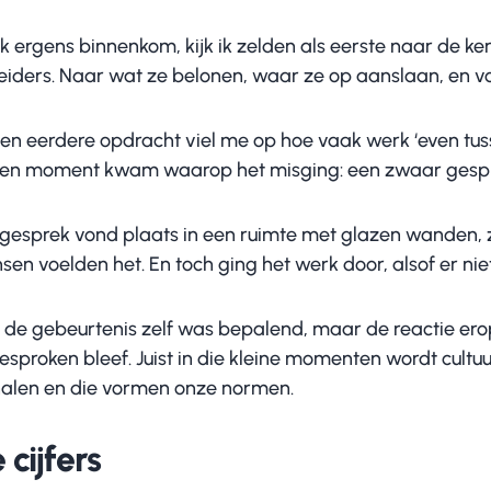
ik ergens binnenkom, kijk ik zelden als eerste naar de ke
leiders. Naar wat ze belonen, waar ze op aanslaan, en vo
 een eerdere opdracht viel me op hoe vaak werk ‘even tus
een moment kwam waarop het misging: een zwaar gespre
 gesprek vond plaats in een ruimte met glazen wanden, 
sen voelden het. En toch ging het werk door, alsof er ni
t de gebeurtenis zelf was bepalend, maar de reactie er
sproken bleef. Juist in die kleine momenten wordt cultuu
nalen en die vormen onze normen.
 cijfers