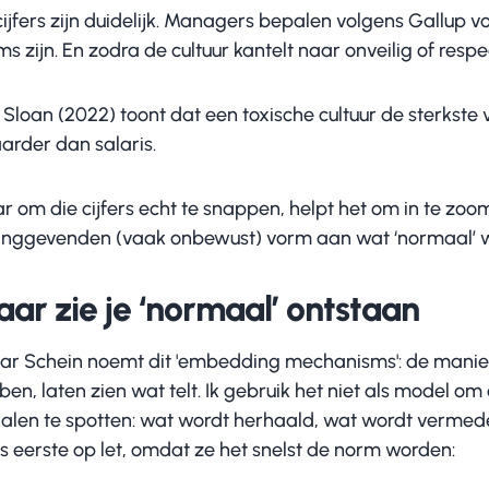
ijfers zijn duidelijk. Managers bepalen volgens Gallup v
s zijn. En zodra de cultuur kantelt naar onveilig of resp
Sloan (2022) toont dat een toxische cultuur de sterkste vo
arder dan salaris.
 om die cijfers echt te snappen, helpt het om in te zoom
dinggevenden (vaak onbewust) vorm aan wat ‘normaal’ 
ar zie je ‘normaal’ ontstaan
ar Schein noemt dit 'embedding mechanisms': de manier
en, laten zien wat telt. Ik gebruik het niet als model om
nalen te spotten: wat wordt herhaald, wat wordt vermed
ls eerste op let, omdat ze het snelst de norm worden: