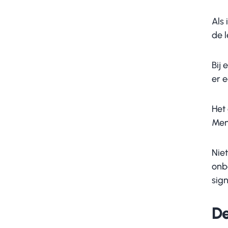
Als 
de 
Bij
er 
Het
Men
Nie
onbe
sig
De