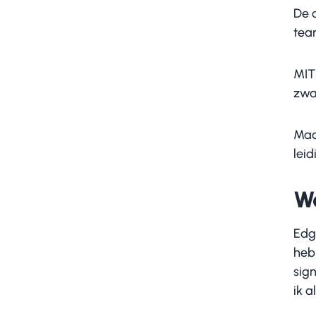
De c
team
MIT 
zwa
Maar
lei
Wa
Edg
hebb
sig
ik a