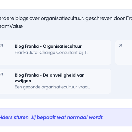
erdere blogs over organisatiecultuur, geschreven door Fr
eamValue.
Blog Franka - Organisatiecultuur
Franka Juta, Change Consultant bij TeamValue, neemt je mee in een reeks die gaat over organisatiecultuur. Met thema's als weerstand, aan- en uitspreken en leiderschap. Lees nu haar eerste blog.
Blog Franka - De onveiligheid van
zwijgen
Een gezonde organisatiecultuur vraagt om veiligheid en openheid. Ontdek hoe je zwijgcultuur doorbreekt en een aanspreekcultuur bouwt.
eiders sturen. Jij bepaalt wat normaal wordt.