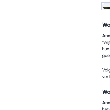
An
Wat
Ann
twi
hun 
goe
Volg
vert
Wat
Ann
het