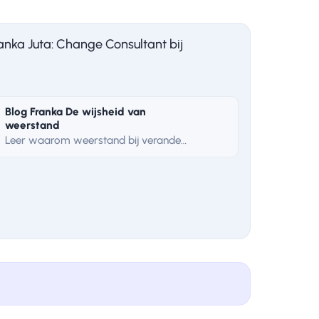
anka Juta: Change Consultant bij
Blog Franka De wijsheid van
weerstand
Leer waarom weerstand bij verandering geen probleem is maar informatie. Franka Juta (TeamValue) legt uit hoe je de signalen herkent en inzet om transformatie te laten landen.