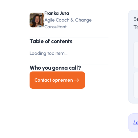
Franka Juta
E
Agile Coach & Change
Consultant
T
Table of contents
Loading toc item...
Who you gonna call?
Contact opnemen
L