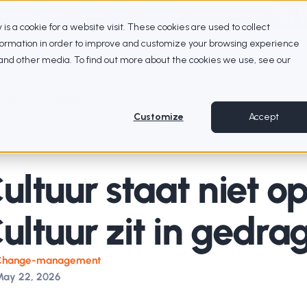
petence Center of Excellence met XLA als basis
Webinar terugkijken
ty is a cookie for a website visit. These cookies are used to collect
nformation in order to improve and customize your browsing experience
e and other media. To find out more about the cookies we use, see our
 Cultuur zit in gedrag
Customize
Accept
ultuur staat niet o
ultuur zit in gedra
Change-management
ay 22, 2026