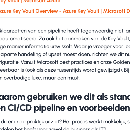
ey Vault | Microsoft Azure
Azure Key Vault Overview - Azure Key Vault | Microsoft 
klaarzetten van een pipeline hoeft tegenwoordig niet lan
geautomatiseerd. Zo ook het aanmaken van de Key Vault,
lige manier informatie uitwisselt. Waar je vroeger voor 
 aparte handeling of upset moest doen, richten we dit nu
iguratie. Vanuit Microsoft best practices en onze Golden
eerbaar is (ook als deze tussentijds wordt gewijzigd). Bij
n overbodige luxe, maar een must.
arom gebruiken we dit als standa
n CI/CD pipeline en voorbeelden 
dit er in de praktijk uitziet? Het proces werkt makkelijk, 
rdelen het heeft voor zowel de business als IT?