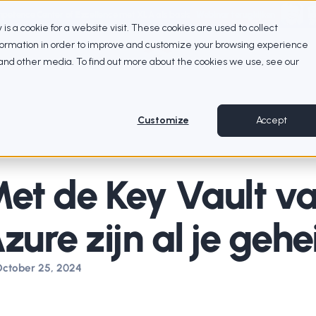
petence Center of Excellence met XLA als basis
Webinar terugkijken
ty is a cookie for a website visit. These cookies are used to collect
nformation in order to improve and customize your browsing experience
e and other media. To find out more about the cookies we use, see our
Customize
Accept
et de Key Vault va
zure zijn al je geh
ctober 25, 2024