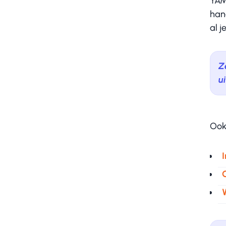
YAM
han
al j
Z
ui
Ook
I