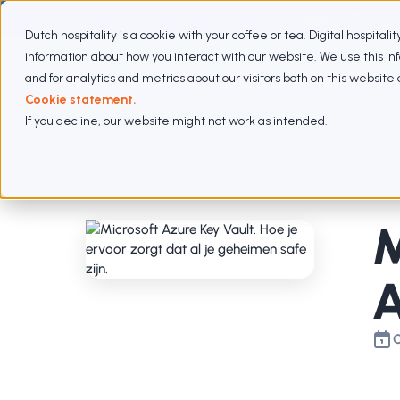
Webinar: Cloud Com
Dutch hospitality is a cookie with your coffee or tea. Digital hospitali
information about how you interact with our website. We use this i
Expertises
Abonnementen
Aanpak
Cases
and for analytics and metrics about our visitors both on this websit
Cookie statement.
If you decline, our website might not work as intended.
Blogs
Al je geheimen safe
M
A
O