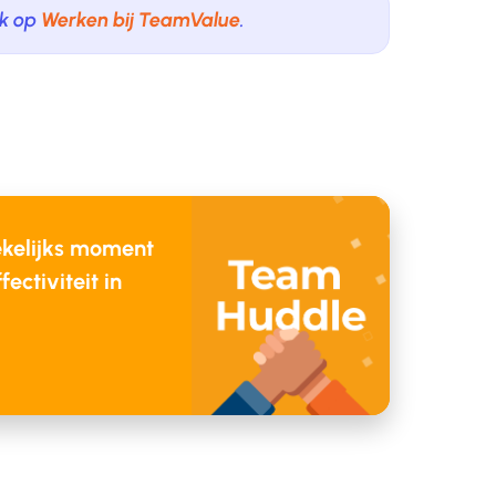
jk op
Werken bij TeamValue
.
kelijks moment
ectiviteit in