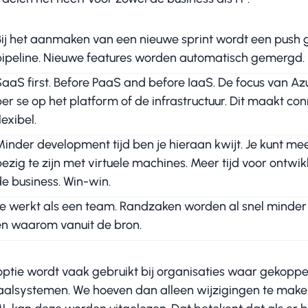
Bij het aanmaken van een nieuwe sprint wordt een push 
ipeline. Nieuwe features worden automatisch gemergd. Het 
aaS first. Before PaaS and before IaaS. De focus van Az
per se op het platform of de infrastructuur. Dit maakt 
lexibel.
inder development tijd ben je hieraan kwijt. Je kunt mee
ezig te zijn met virtuele machines. Meer tijd voor ontw
de business. Win-win.
Je werkt als een team. Randzaken worden al snel minder b
en waarom vanuit de bron.
optie wordt vaak gebruikt bij organisaties waar gekop
aalsystemen. We hoeven dan alleen wijzigingen te maken i