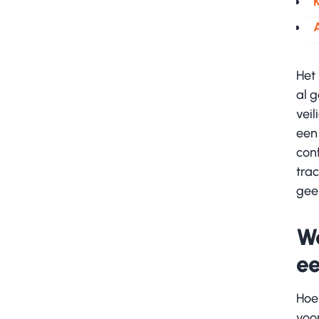
K
Het 
al 
vei
een
conf
trac
gee
Wa
ee
Hoe 
voo