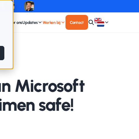
Over ons
Updates
Werken bij
Contact
n Microsoft
eimen safe!