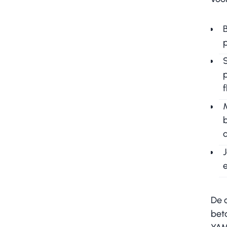
p
S
f
M
b
De 
bet