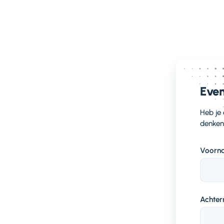
Even
Heb je
denken
Voorn
Achte