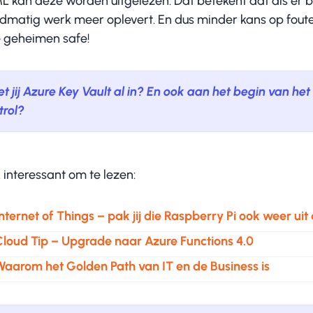
L kan deze worden uitgelezen. Dat betekent dat als er 
dmatig werk meer oplevert. En dus minder kans op fouten
e geheimen safe!
et jij Azure Key Vault al in? En ook aan het begin van h
trol?
 interessant om te lezen:
nternet of Things – pak jij die Raspberry Pi ook weer uit
Cloud Tip – Upgrade naar Azure Functions 4.0
Waarom het Golden Path van IT en de Business is