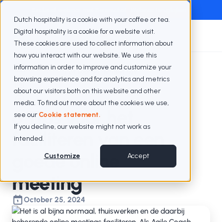
Exclusief webinar met Berenschot
Webinar terugkijken
Dutch hospitality is a cookie with your coffee or tea.
Digital hospitality is a cookie for a website visit.
These cookies are used to collect information about
how you interact with our website. We use this
information in order to improve and customize your
Blogs
Tips voor online meetings
browsing experience and for analytics and metrics
about our visitors both on this website and other
media. To find out more about the cookies we use,
6 Tips voor het
see our
Cookie statement.
If you decline, our website might not work as
faciliteren van een
intended.
goede online
Customize
Accept
meeting
October 25, 2024