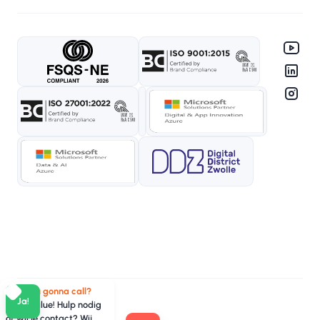
Who you gonna call?
Ja!
TeamValue! Hulp nodig
of wil je contact? Wij