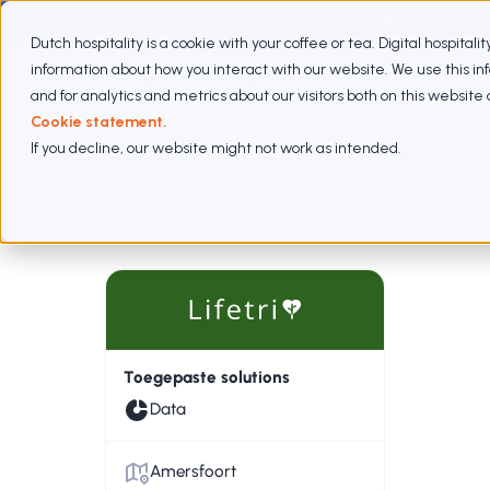
Webinar: Cloud Com
Dutch hospitality is a cookie with your coffee or tea. Digital hospitali
information about how you interact with our website. We use this i
Expertises
Abonnementen
Aanpak
Cases
and for analytics and metrics about our visitors both on this websit
Cookie statement.
If you decline, our website might not work as intended.
Cases
Lifetri
Toegepaste solutions
Data
Amersfoort