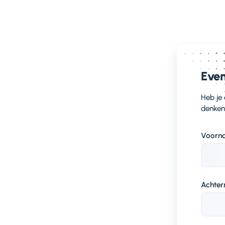
Ee
Een
Even
ged
dat
Heb je
sta
denken
Voorn
Achte