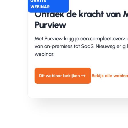
Na 
GRATIS
WEBINAR
wis
Ontdek de kracht van M
ver
Purview
Daa
Met Purview krijg je één compleet overzi
erv
van on‑premises tot SaaS. Nieuwsgierig h
het 
webinar.
Een
Dit webinar bekijken
Bekijk alle webina
Bij
en 
geï