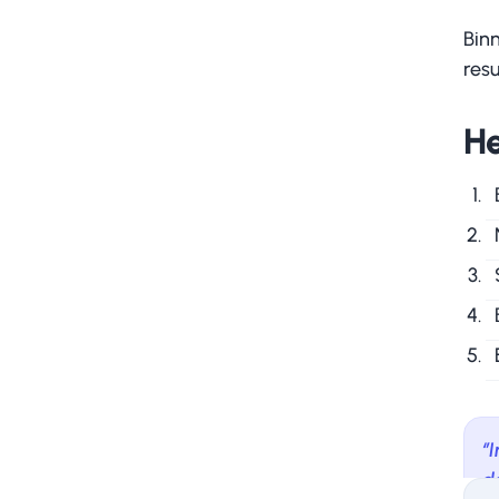
Binn
res
He
‘
d