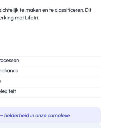
htelijk te maken en te classificeren. Dit
rking met Lifetri.
rocessen
mpliance
s
exiteit
g – helderheid in onze complexe