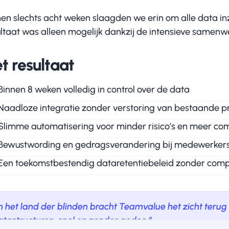
en slechts acht weken slaagden we erin om alle data inzic
ultaat was alleen mogelijk dankzij de intensieve samenwe
t resultaat
Binnen 8 weken volledig in control over de data
Naadloze integratie zonder verstoring van bestaande p
Slimme automatisering voor minder risico’s en meer co
Bewustwording en gedragsverandering bij medewerker
Een toekomstbestendig dataretentiebeleid zonder compl
’In het land der blinden bracht Teamvalue het zicht teru
atastructuren, snel en zonder gedoe.”