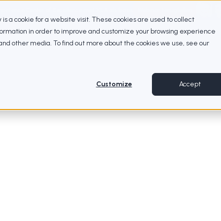
petence Center of Excellence met XLA als basis
Webinar terugkijken
ty is a cookie for a website visit. These cookies are used to collect
nformation in order to improve and customize your browsing experience
e and other media. To find out more about the cookies we use, see our
Customize
Accept