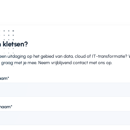
Duidelijke rapportages voor de business
n duurzame way-of-work
 succesvol databewaarbeleid draait niet alleen om tec
 kletsen?
ragsverandering. Daarom hielpen we Lifetri bij het opze
a structureel goed verwerkt wordt. We gaven een gerich
 een uitdaging op het gebied van data, cloud of IT-transformatie?
keholders, zodat zij de kennis konden doorgeven binnen 
 graag met je mee. Neem vrijblijvend contact met ons op.
aam
*
rnaam
*