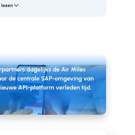
e lezen
. Welke data heeft Lifetri? Wat moet ermee
artners dagelijks de Air Miles
anier op?
ar de centrale SAP-omgeving van
ndige Purview-scan, gevolgd door
nieuwe API-platform verleden tijd.
satie. Dit gaf ons een compleet beeld van de