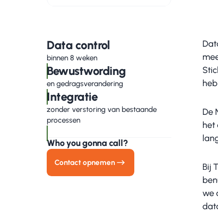
Data control
Dat
mee
binnen 8 weken
Bewustwording
Sti
hebb
en gedragsverandering
Integratie
zonder verstoring van bestaande
De 
processen
het
lan
Who you gonna call?
Contact opnemen
Bij
ben
we d
data