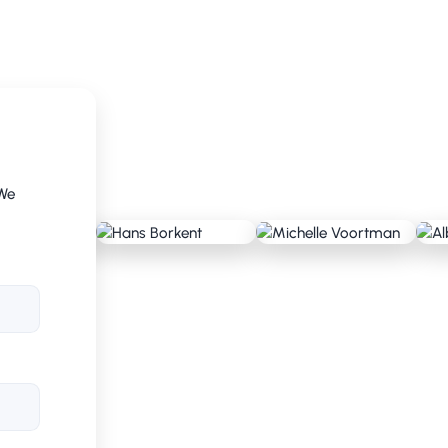
hnologie, maar ook om bewustwording en
tten van een way-of-work die beklijft, zodat
te awareness-training aan alle
 We
hun afdelingen.