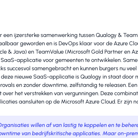
r een ijzersterke samenwerking tussen Qualogy & TeamVal
aalbaar geworden en is DevOps klaar voor de Azure Clo
cle & Java) en TeamValue (Microsoft Gold Partner en A
 SaaS-applicatie voor gemeenten te ontwikkelen. Samen
cks succesvol samengebracht en kunnen burgers nu veel
 deze nieuwe SaaS-applicatie is Qualogy in staat door m
rovals en zonder downtime, zelfstandig te releasen. Een
t over het verstrekken van vergunningen. Deze combinati
icaties aansluiten op de Microsoft Azure Cloud. Er zijn 
Organisaties willen af van lastig te koppelen en te beh
owntime van bedrijfskritische applicaties. Maar on-premi