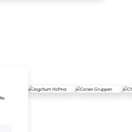
n van oude patronen en het gebruik maken
en bijvoorbeeld BitBucket, Jira, Jenkins
ebruik van best practices en het Golden
er te implementeren. We brengen jouw
staat uit een standaard methodiek die
e halen meer uit je DevOps teams en zijn
at Java-applicaties prima in synergie
zure Cloud. Met de hulp van Hendrik en
lementeren en tot het uiteindelijke
 We
en onderhoudbaar platform dat voldoet