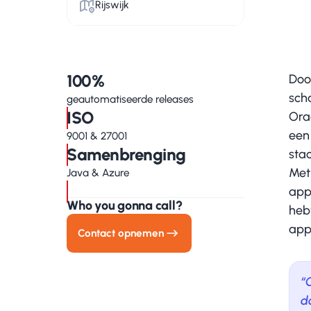
Rijswijk
100%
Doo
sch
geautomatiseerde releases
ISO
Ora
een
9001 & 27001
Samenbrenging
sta
Met
Java & Azure
app
Who you gonna call?
heb
appl
Contact opnemen
“
d