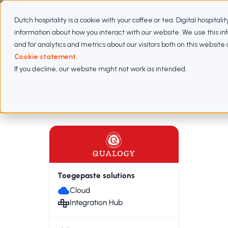
Webinar: Cloud Com
Dutch hospitality is a cookie with your coffee or tea. Digital hospitali
information about how you interact with our website. We use this i
Expertises
Abonnementen
Aanpak
Cases
and for analytics and metrics about our visitors both on this websit
Cookie statement.
If you decline, our website might not work as intended.
Cases
Qualogy
Toegepaste solutions
Cloud
Integration Hub