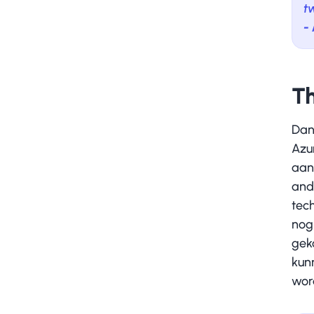
t
-
Th
Dan
Azu
aan
and
tec
nog 
gek
kun
wor