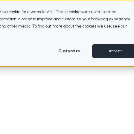
petence Center of Excellence met XLA als basis
Webinar terugkijken
ty is a cookie for a website visit. These cookies are used to collect
nformation in order to improve and customize your browsing experience
e and other media. To find out more about the cookies we use, see our
Customize
Accept