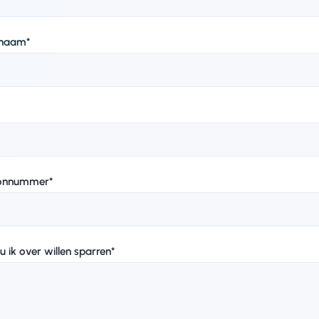
rnaam
*
oonnummer
*
u ik over willen sparren
*