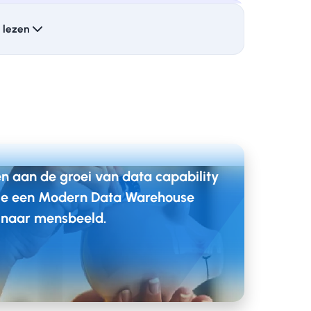
it het Qualogy development team in Azure
e lezen
ige Azure Target Architectuur volgens
am met als primaire taak om de One-
etten, te implementeren en het Qualogy
s opzet’’.
n aan de groei van data capability
ue een Modern Data Warehouse
t consultancy op het gebied van Microsoft
d naar mensbeeld.
 alleen IT. De waarde van BizDevOps, onze
e ijzersterke samenwerking zijn
naar de Azure Cloud. Ook gaan we samen als
 blij maken met onze opgedane kennis van
De omschakeling van on-premise naar de