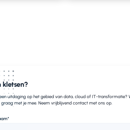
ud vraagt om een hybride samenwerking, het doorbreke
elkaars kennis binnen verschillende tech stacks. We hebb
ntegreerd met Azure DevOps. TeamValue maakt daarbij g
h. Het is ons antwoord om BizDevOps op een juiste mani
dschap naar business en IT. Onze manier van werken be
sparant, meetbaar en Agile is tijdens het hele proces. W
rspelbaar in het leveren van Value. Samen bewijzen we d
rgezet kunnen worden naar het Azure platform.
 kletsen?
'TeamValue heeft ons geholpen in de transitie naar de A
nton is het ons gelukt om deze manier van werken te imp
 een uitdaging op het gebied van data, cloud of IT-transformatie?
esultaat te komen: een gestandaardiseerd, schaalbaar 
 graag met je mee. Neem vrijblijvend contact met ons op.
an alle security- en ISO-normen'’.
 Manager Qualogy Solutions - Steven Sharma
aam
*