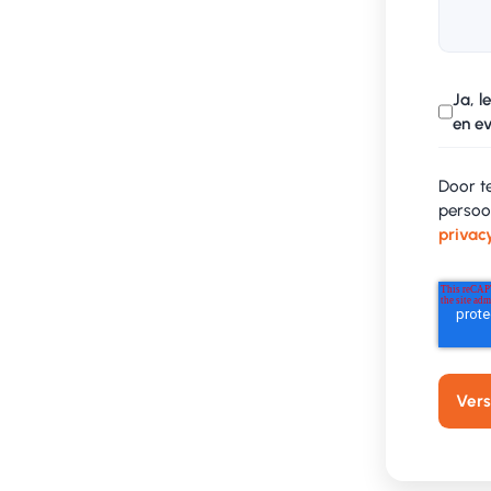
Ja, 
He
en ev
Door t
persoo
privac