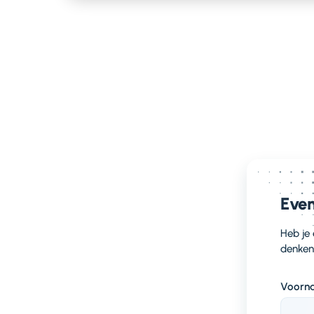
clo
van 
geï
Pat
boo
tran
voo
ove
Even
’
A
Heb je
r
denken
a
-
Voorn