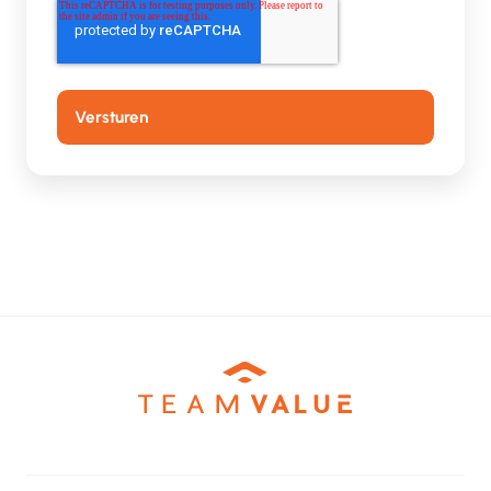
TeamValue benaderd om een assessment uit te
voeren – gebaseerd op de huidige situatie – en
de bestaande oplossing te challengen op kosten,
performance en security. Naar aanleiding van het
assessment heeft LMN besloten om TeamValue
het vertrouwen te gegeven het project uit te rollen
en succesvol op te leveren.
Joost-Jan: Het team heeft in twee maanden
tijd een Minimum Viable Product (MVP)
platform neer kunnen zetten met behulp van
schaalbare Cloud-Native Azure-oplossingen.
Transitie van huidige