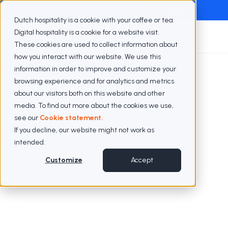
Exclusief webinar met Berenschot
Webinar terugkijken
Dutch hospitality is a cookie with your coffee or tea.
Digital hospitality is a cookie for a website visit.
These cookies are used to collect information about
how you interact with our website. We use this
information in order to improve and customize your
Cases
LMN
browsing experience and for analytics and metrics
about our visitors both on this website and other
media. To find out more about the cookies we use,
see our
Cookie statement.
If you decline, our website might not work as
intended.
Customize
Accept