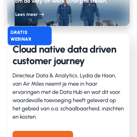
om de way-of-work scherp te stellen.
hun applicaties op het platform.
Door het neerzetten van een multitenant
Lees meer
SaaS-architectuur die gebruikt maakt van
schaalbare (serverless) Azure-services, zijn de
GRATIS
vaste kosten flink gedaald. Er wordt alleen
WEBINAR
meer betaald op het moment dat de ‘load’ op
Cloud native data driven
het platform toeneemt.
customer journey
Tot slot is het team van LMN dusdanig
opgeleid dat zij het platform goed kunnen
Directeur Data & Analytics, Lydia de Haan,
onderhouden en zelf de meest voorkomende
van Air Miles neemt je mee in haar
fouten kunnen oplossen.
ervaringen met de Data Hub en wat dit voor
waardevolle toevoeging heeft geleverd op
het gebied van o.a. schaalbaarheid, inzichten
Waar voorheen spaarpartners dagelijks de Air
en kosten.
Miles moesten uploaden naar de centrale SAP-
omgeving van LMN, is dat met het nieuwe API-
platform verleden tijd. TeamValue ontwikkelde