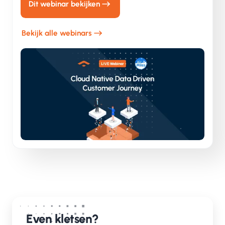
Dit webinar bekijken
samen met het team van LMN deze oplossing. En
met succes. Inmiddels worden de Air Miles
Bekijk alle webinars
realtime bij- en afgeschreven én is het mogelijk
om op elk moment van de dag de actuele status
van je saldo in te zien.
De ontwikkeling naar een realtime omgeving ging
niet zonder slag of stoot. De vaste IT-partner van
LMN en eerste ontwikkelaar van hetAPI-platform
wist het project helaas niet succesvol af te
ronden.Daarom schakelde LMN TeamValue in.
De uitdaging voor TeamValue werd gebaseerd
Even kletsen?