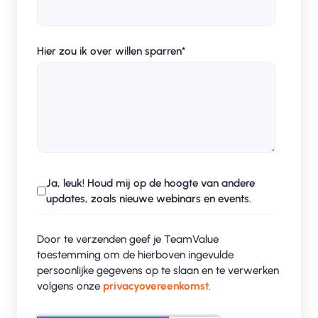
De performance onder de maat presteerde,
door het gebruik van containers. Elk verzoek
Hier zou ik over willen sparren
*
dat binnenkwam had een negatieve invloed
op de performance. Zelfs bij weinig ‘load’ op
het platform kwamen signalen richting
partners niet door.
Misbruik met identiteiten en partners mogelijk
werd door het niet waterdichte authenticatie-
en autorisatie mechanisme. De veiligheid van
Ja, leuk! Houd mij op de hoogte van andere
het platform was onvoldoende.
updates, zoals nieuwe webinars en events.
Tot slot werd LMN niet op de hoogte gehouden
Door te verzenden geef je TeamValue
van de voortgang, de ontwikkeling en de
toestemming om de hierboven ingevulde
(ontwerp)beslissingen die gemaakt werden.
persoonlijke gegevens op te slaan en te verwerken
volgens onze
privacyovereenkomst
.
Naar aanleiding van deze bevindingen heeft LMN