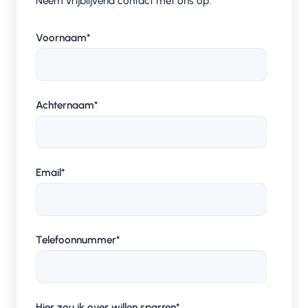
Neem vrijblijvend contact met ons op.
Voornaam
*
Achternaam
*
Email
*
Telefoonnummer
*
Hier zou ik over willen sparren
*