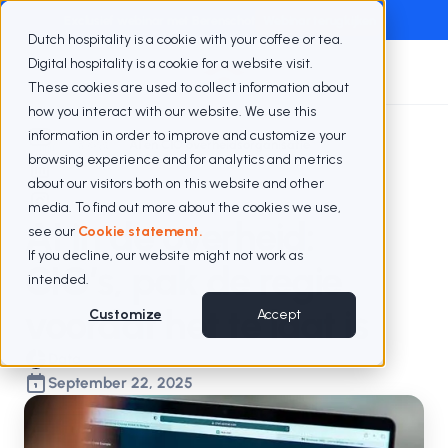
Exclusief webinar met Berenschot
Webinar terugkijken
Dutch hospitality is a cookie with your coffee or tea.
Digital hospitality is a cookie for a website visit.
These cookies are used to collect information about
how you interact with our website. We use this
information in order to improve and customize your
Blogs
AI en CIO overheidsorganisatie
browsing experience and for analytics and metrics
about our visitors both on this website and other
media. To find out more about the cookies we use,
AI in de overheid:
see our
Cookie statement.
If you decline, our website might not work as
CIO’s, pak de regie
intended.
voordat het te laat is
Customize
Accept
Data
September 22, 2025