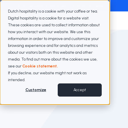
Exclusive webinar with Berenschot
Watch the webinar
Dutch hospitality is a cookie with your coffee or tea.
Digital hospitality is a cookie for a website visit.
These cookies are used to collect information about
how you interact with our website. We use this
information in order to improve and customize your
Werken bij
browsing experience and for analytics and metrics
about our visitors both on this website and other
media. To find out more about the cookies we use,
see our
Cookie statement.
If you decline, our website might not work as
intended.
Challenge
Customize
Accept
accepted!