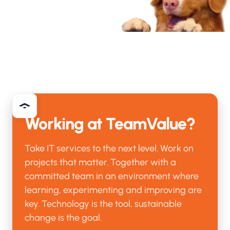
Working at TeamValue?
Take IT services to the next level. Work on
projects that matter. Together with a
committed team in an environment where
learning, experimenting and improving are
key. Technology is the tool, sustainable
change is the goal.