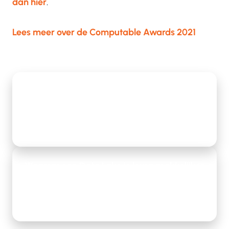
dan hier
.
Lees meer over de Computable Awards 2021
De eerste 100 dagen van Lars: “Mijn
verwachtingen? Ruimschoots overtroffen.”
Lees meer
Waarom een Data Lake je leven makkelijker
maakt
Lees meer