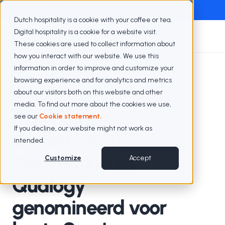
Exclusief webinar met Berenschot
Webinar terugkijken
Dutch hospitality is a cookie with your coffee or tea.
Digital hospitality is a cookie for a website visit.
These cookies are used to collect information about
how you interact with our website. We use this
information in order to improve and customize your
Blogs
Computable Awards 2021
browsing experience and for analytics and metrics
about our visitors both on this website and other
media. To find out more about the cookies we use,
Computable
see our
Cookie statement.
If you decline, our website might not work as
Awards 2021:
intended.
TeamValue en
Customize
Accept
Qualogy
genomineerd voor