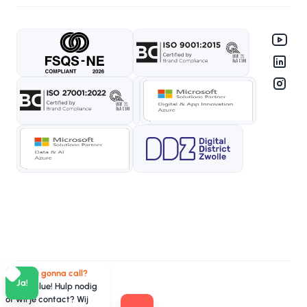
Who you gonna call?
Ja!
TeamValue! Hulp nodig
of wil je contact? Wij