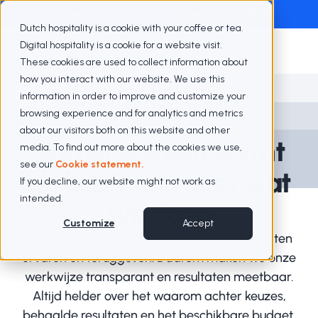
Exclusief webinar met Berenschot
Webinar terugkijken
Dutch hospitality is a cookie with your coffee or tea.
Digital hospitality is a cookie for a website visit.
These cookies are used to collect information about
how you interact with our website. We use this
information in order to improve and customize your
Quotes
browsing experience and for analytics and metrics
about our visitors both on this website and other
Samenwerken vormt
media. To find out more about the cookies we use,
see our
Cookie statement.
de basis van alles wat
If you decline, our website might not work as
intended.
we doen
Customize
Accept
We hechten veel waarde aan wat onze klanten
ervaren en teruggeven. Daarom maken we onze
werkwijze transparant en resultaten meetbaar.
Altijd helder over het waarom achter keuzes,
behaalde resultaten en het beschikbare budget.