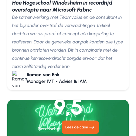
Hoe Hogeschool Windesheim in recordtijd
overstapte naar Microsoft Fabric
De samenwerking met Teamvalue en de consultant in
het bijzonder overtrof de verwachtingen. Initieel
dachten we als proof of concept één koppeling te
realiseren. Door de generieke aanpak konden alle type
bronnen ontsloten worden. Dit in combinatie met de
continue kennisoverdracht zorgde ervoor dat het
team zelfstandig verder kan.
Ramon van Enk
Manager IVT - Advies & IAM
9,5
Lees de case