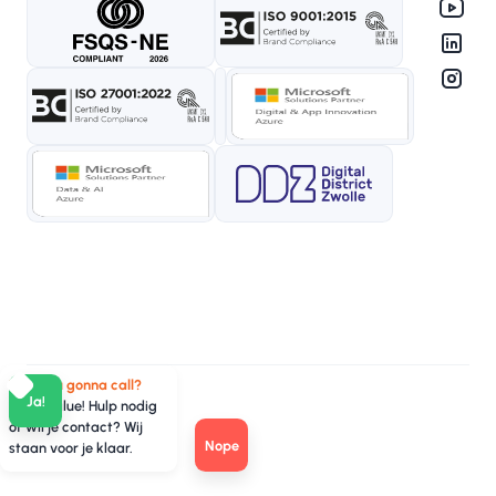
Who you gonna call?
Ja!
TeamValue! Hulp nodig
of wil je contact? Wij
Nope
staan voor je klaar.