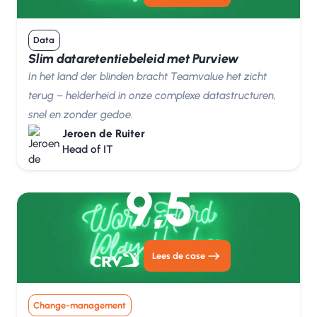
Data
Slim dataretentiebeleid met Purview
In het land der blinden bracht Teamvalue het zicht
terug – helderheid in onze complexe datastructuren,
snel en zonder gedoe.
Jeroen de Ruiter
Head of IT
9,5
Lees de case
Change-management