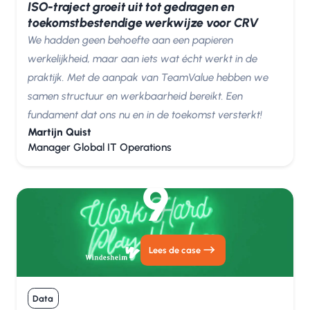
ISO-traject groeit uit tot gedragen en
toekomstbestendige werkwijze voor CRV
We hadden geen behoefte aan een papieren
werkelijkheid, maar aan iets wat écht werkt in de
praktijk. Met de aanpak van TeamValue hebben we
samen structuur en werkbaarheid bereikt. Een
fundament dat ons nu en in de toekomst versterkt!
Martijn Quist
Manager Global IT Operations
9
Lees de case
Data