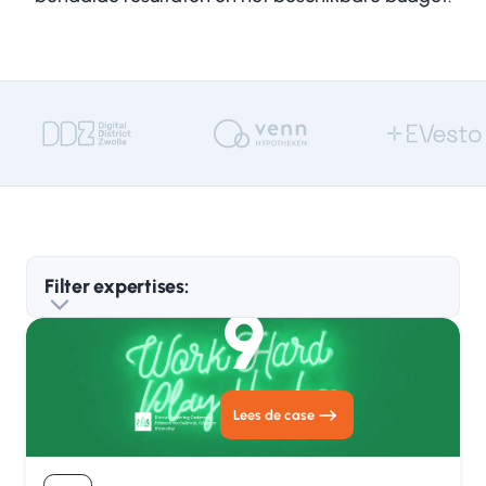
Filter expertises:
9
Strategie & Roadmap
0
Bizure
0
Compliance
0
Lees de case
AI
0
Change-management
0