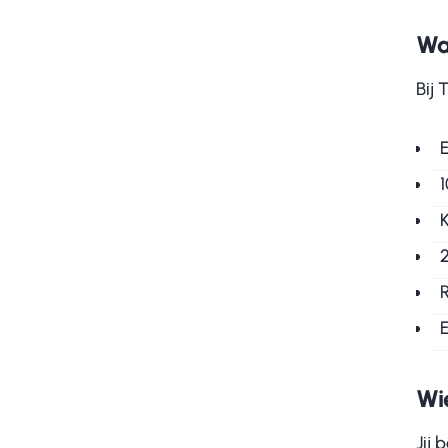
Wa
Bij 
K
Wie
Jij 