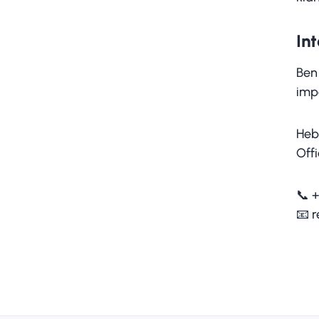
Int
Ben 
imp
Heb
Off
📞 +
📧
r