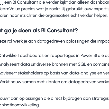
jij een BI Consultant die verder kijkt dan alleen dashbo
TeamValue precies wat je zoekt. Jij gebruikt jouw expert
alen naar inzichten die organisaties écht verder helpen.
t ga je doen als BI Consultant?
deze rol werk je aan datagedreven oplossingen die impac
Ontwikkelt dashboards en rapportages in Power BI die aa
Analyseert data uit diverse bronnen met SQL en combinee
Adviseert stakeholders op basis van data-analyse en vert
Werkt nauw samen met klanten om datagedreven werken
bouwt aan oplossingen die direct bijdragen aan strategis
anisatieontwikkeling.