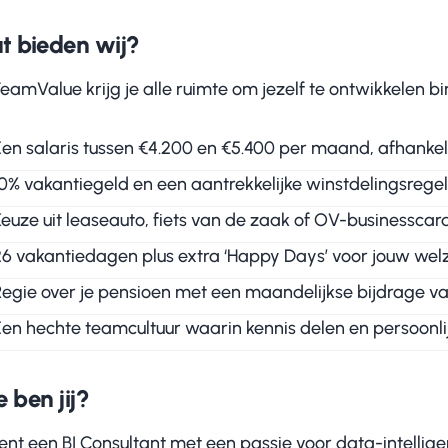
t bieden wij?
TeamValue krijg je alle ruimte om jezelf te ontwikkelen 
Een salaris tussen €4.200 en €5.400 per maand, afhankeli
10% vakantiegeld en een aantrekkelijke winstdelingsregel
euze uit leaseauto, fiets van de zaak of OV-businesscard
26 vakantiedagen plus extra ‘Happy Days’ voor jouw welz
Regie over je pensioen met een maandelijkse bijdrage va
Een hechte teamcultuur waarin kennis delen en persoonlij
 ben jij?
bent een BI Consultant met een passie voor data-intelligent