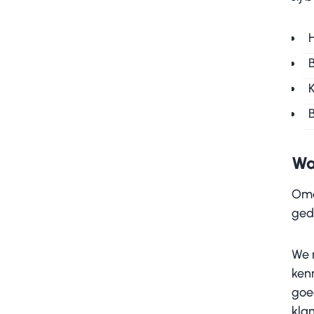
Wa
Omd
ged
We 
kenn
goed
klan