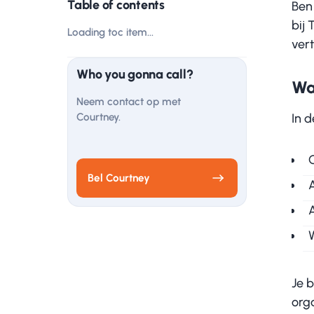
Table of contents
Ben 
bij 
Loading toc item...
vert
Who you gonna call?
Wa
Neem contact op met
Courtney.
In 
Bel Courtney
Je 
org