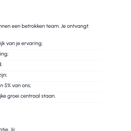
binnen een betrokken team. Je ontvangt:
jk van je ervaring;
ing;
;
ijn;
n 5% van ons;
ke groei centraal staan.
ie. Jij: