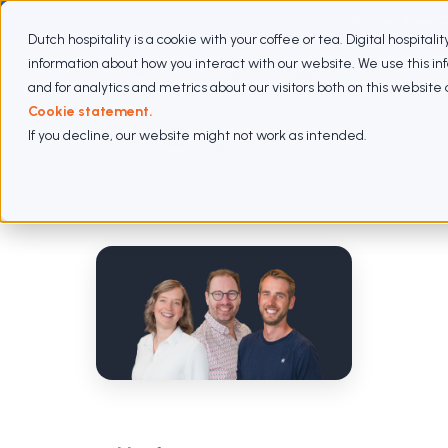
Webinar: Cloud 
Dutch hospitality is a cookie with your coffee or tea. Digital hospitali
information about how you interact with our website. We use this i
Expertises
Subscriptions
Approach
Cases
and for analytics and metrics about our visitors both on this websit
Cookie statement.
If you decline, our website might not work as intended.
Data Intelligence vacature