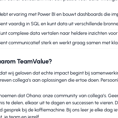
Hebt ervaring met Power BI en bouwt dashboards die i
Bent vaardig in SQL en kunt data uit verschillende bron
Kunt complexe data vertalen naar heldere inzichten voor
Bent communicatief sterk en werkt graag samen met klan
arom TeamValue?
at wij geloven dat echte impact begint bij samenwerkin
reven collega’s aan oplossingen die ertoe doen. Persoonl
noemen dat Ohana: onze community van collega’s. Gee
is te delen, elkaar uit te dagen en successen te vieren.
 gesprek bij de koffiemachine. Bij ons leer je elke dag i
t, je team en jezelf.