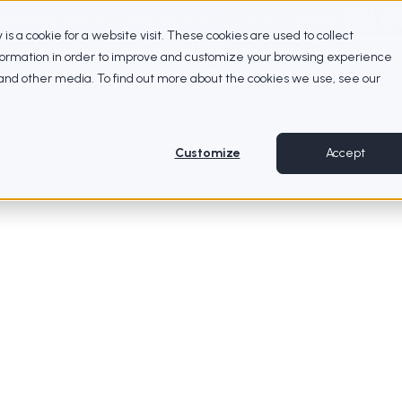
Competence Center of Excellence based on XLA
Watch the webinar
ty is a cookie for a website visit. These cookies are used to collect
nformation in order to improve and customize your browsing experience
e and other media. To find out more about the cookies we use, see our
Customize
Accept