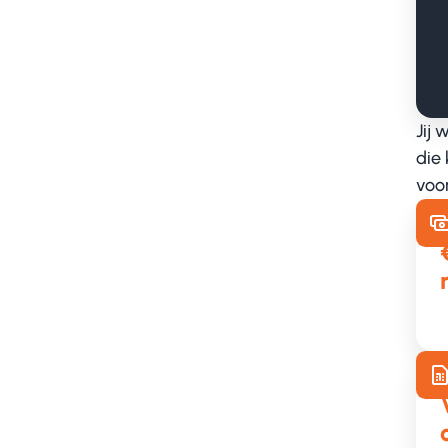
Nu solliciteren
Jij
die 
voor