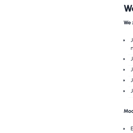
W
We 
J
J
Moo