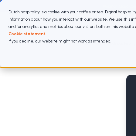
Webinar: Cloud Com
Dutch hospitality is a cookie with your coffee or tea. Digital hospitali
information about how you interact with our website. We use this i
Expertises
Abonnementen
Aanpak
Cases
and for analytics and metrics about our visitors both on this websit
Cookie statement.
If you decline, our website might not work as intended.
Werken bij
Vacatures
Medior Business Intelli
Data
Zwolle
32 - 40
uur
Medior