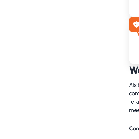
Wa
Als 
con
te 
mee
Con