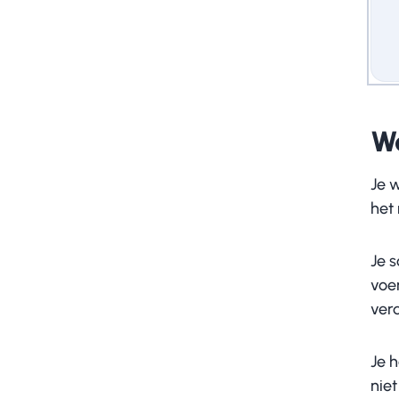
Wa
Je 
het
Je s
voer
ver
Je h
niet