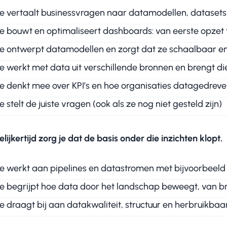
Je vertaalt businessvragen naar datamodellen, datasets 
Je bouwt en optimaliseert dashboards: van eerste opzet 
Je ontwerpt datamodellen en zorgt dat ze schaalbaar en
Je werkt met data uit verschillende bronnen en brengt d
Je denkt mee over KPI’s en hoe organisaties datagedrev
e stelt de juiste vragen (ook als ze nog niet gesteld zijn)
lijkertijd zorg je dat de basis onder die inzichten klopt.
Je werkt aan pipelines en datastromen met bijvoorbeel
Je begrijpt hoe data door het landschap beweegt, van br
e draagt bij aan datakwaliteit, structuur en herbruikbaa