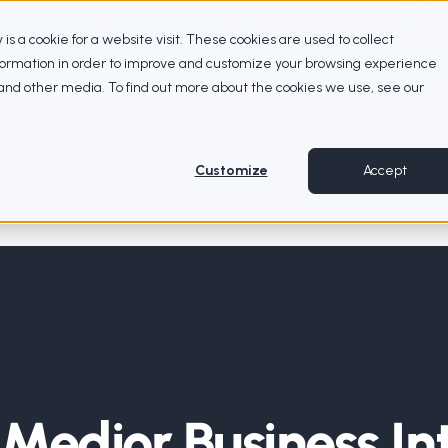
petence Center of Excellence met XLA als basis
Webinar terugkijken
ty is a cookie for a website visit. These cookies are used to collect
nformation in order to improve and customize your browsing experience
e and other media. To find out more about the cookies we use, see our
gence Consultant
Customize
Accept
Medior Business In