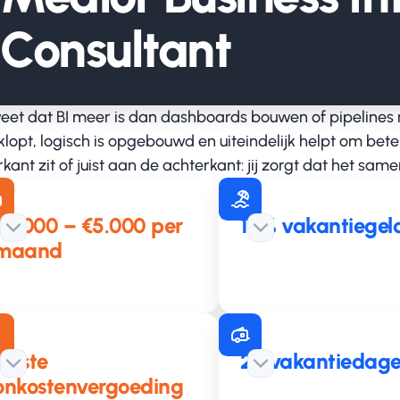
Consultant
 weet dat BI meer is dan dashboards bouwen of pipelines
klopt, logisch is opgebouwd en uiteindelijk helpt om bet
kant zit of juist aan de achterkant: jij zorgt dat het sam
€4.000 – €5.000 per
10% vakantiegel
maand
Vaste
26 vakantiedag
onkostenvergoeding