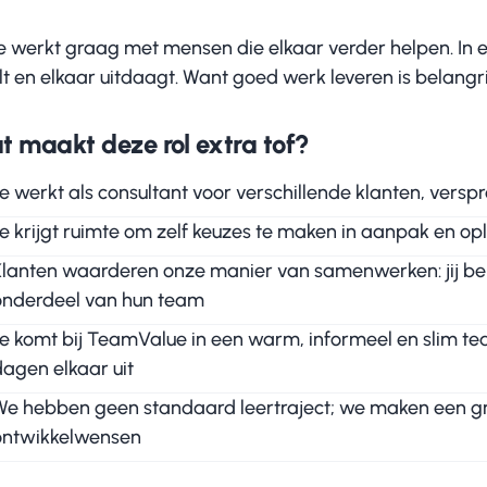
je werkt graag met mensen die elkaar verder helpen. In 
lt en elkaar uitdaagt. Want goed werk leveren is belangr
t maakt deze rol extra tof?
e werkt als consultant voor verschillende klanten, versp
Je krijgt ruimte om zelf keuzes te maken in aanpak en op
Klanten waarderen onze manier van samenwerken: jij ben
onderdeel van hun team
Je komt bij TeamValue in een warm, informeel en slim tea
dagen elkaar uit
We hebben geen standaard leertraject; we maken een gro
ontwikkelwensen