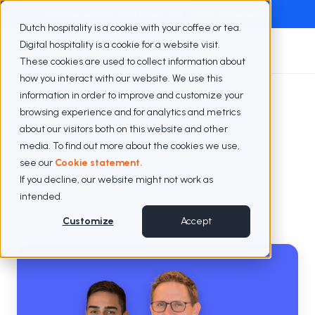
Exclusive webinar with Berenschot
Watch the webinar
Dutch hospitality is a cookie with your coffee or tea.
Digital hospitality is a cookie for a website visit.
These cookies are used to collect information about
how you interact with our website. We use this
information in order to improve and customize your
Azure Cloud Consultant
browsing experience and for analytics and metrics
about our visitors both on this website and other
media. To find out more about the cookies we use,
see our
Cookie statement.
If you decline, our website might not work as
intended.
Customize
Accept