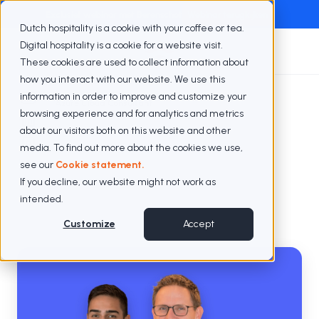
Exclusief webinar met Berenschot
Webinar terugkijken
Dutch hospitality is a cookie with your coffee or tea.
Digital hospitality is a cookie for a website visit.
These cookies are used to collect information about
how you interact with our website. We use this
information in order to improve and customize your
Azure Cloud Consultant
browsing experience and for analytics and metrics
about our visitors both on this website and other
media. To find out more about the cookies we use,
see our
Cookie statement.
If you decline, our website might not work as
intended.
Customize
Accept