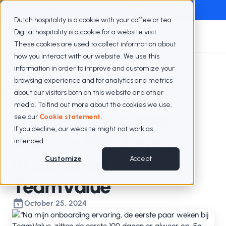
Exclusief webinar met Berenschot
Webinar terugkijken
Dutch hospitality is a cookie with your coffee or tea.
Digital hospitality is a cookie for a website visit.
These cookies are used to collect information about
how you interact with our website. We use this
information in order to improve and customize your
Blogs
100 dagen in dienst bij TeamValue
browsing experience and for analytics and metrics
about our visitors both on this website and other
media. To find out more about the cookies we use,
Business Developer
see our
Cookie statement.
If you decline, our website might not work as
Marco - 100 dagen
intended.
in dienst bij
Customize
Accept
TeamValue
October 25, 2024