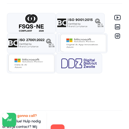
Who you gonna call?
Ja!
TeamValue! Hulp nodig
of wil je contact? Wij