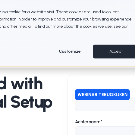
Competence Center of Excellence based on XLA
Watch the webinar
ty is a cookie for a website visit. These cookies are used to collect
nformation in order to improve and customize your browsing experience
e and other media. To find out more about the cookies we use, see our
 Setup to Sustainable Integration
Customize
Accept
d with
Voornaam
*
al Setup
WEBINAR TERUGKIJKEN
Achternaam
*