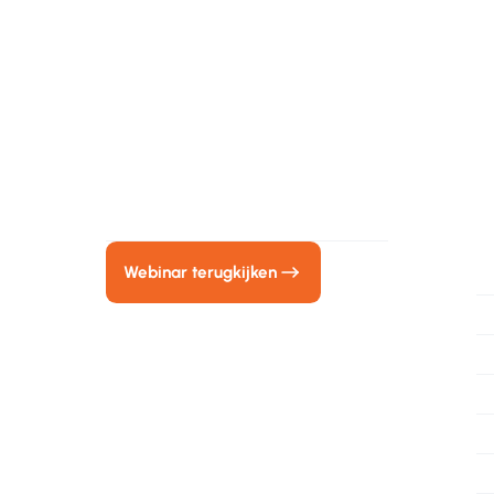
In
Kijk het webinar terug
Vul je naam en e-mail adres in en
bekijk direct het webinar.
How 
Webinar terugkijken
H