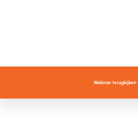
Marco van der Steijle
Iv
Service Delivery Manager Bizure
Co
o is medeoprichter van Bizure en heeft jarenlange
Ivar help
ring in het optimaliseren van IT-diensten. Tijdens het
en effect
nar deelt hij zijn visie op Modern Service Management
maakt hij
egt uit hoe XLA-beheer organisaties helpt om niet alleen
handmatig
essen, maar vooral gebruikerservaring naar een hoger
u te tillen.
Webinar terugkijken