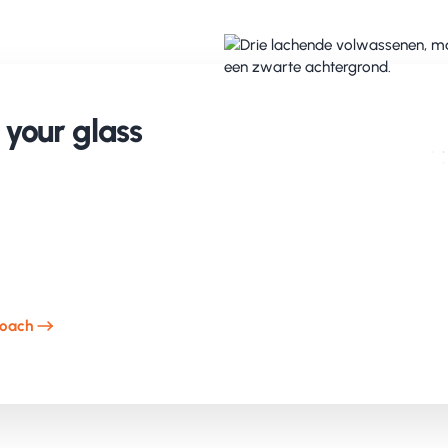
your glass
roach