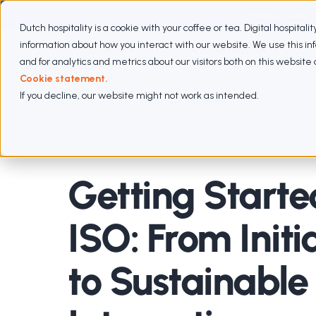
Webinar: Cloud 
Dutch hospitality is a cookie with your coffee or tea. Digital hospitali
information about how you interact with our website. We use this i
Expertises
Subscriptions
Approach
Cases
and for analytics and metrics about our visitors both on this websit
Cookie statement.
If you decline, our website might not work as intended.
Webinars
Getting Started with ISO: From Initial
Getting Starte
ISO: From Initi
to Sustainable