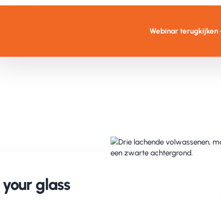
n haalt hij het échte verhaal boven tafel, zodat jij als kijker waardev
Webinar terugkijken
your glass