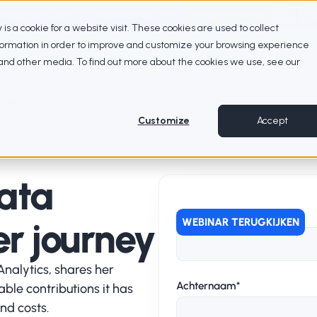
Competence Center of Excellence based on XLA
Watch the webinar
ty is a cookie for a website visit. These cookies are used to collect
nformation in order to improve and customize your browsing experience
e and other media. To find out more about the cookies we use, see our
urney
Customize
Accept
ata
Voornaam
*
r journey
WEBINAR TERUGKIJKEN
Analytics, shares her
Achternaam
*
ble contributions it has
and costs.