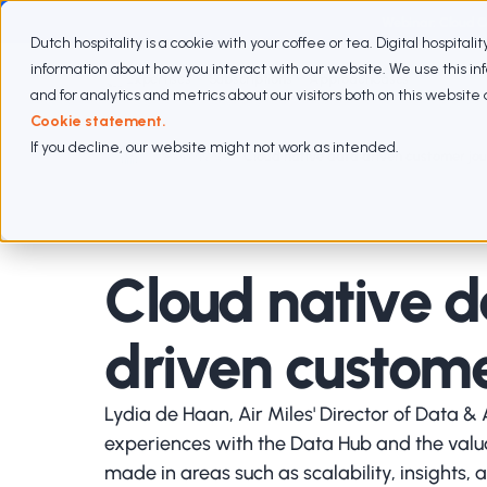
Webinar: Cloud 
Dutch hospitality is a cookie with your coffee or tea. Digital hospitali
information about how you interact with our website. We use this i
Expertises
Subscriptions
Approach
Cases
and for analytics and metrics about our visitors both on this websit
Cookie statement.
If you decline, our website might not work as intended.
Webinars
Cloud native data driven customer jo
Cloud native d
driven custome
Lydia de Haan, Air Miles' Director of Data & 
experiences with the Data Hub and the valua
made in areas such as scalability, insights, 