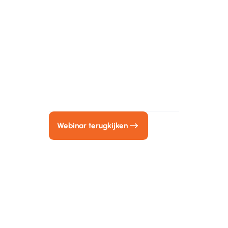
Te
Kijk het webinar terug
Vul je naam en e-mail adres in en
bekijk direct het webinar.
An 
cont
firs
Webinar terugkijken
Tea
addi
we a
imp
Lydi