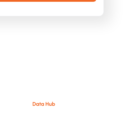
a Driven Decisions) gains more clarity,
tion to a data-driven organization without
loud Native Data Driven Customer Journey. In
processes, and technology, in this webinar,
s, such as the
Data Hub
that has been
ll share her experiences with the Data Hub