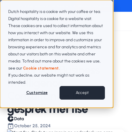
Exclusief webinar met Berenschot
Webinar terugkijken
Dutch hospitality is a cookie with your coffee or tea.
Digital hospitality is a cookie for a website visit.
These cookies are used to collect information about
how you interact with our website. We use this
information in order to improve and customize your
Blogs
De rol van BI Consultant
browsing experience and for analytics and metrics
about our visitors both on this website and other
media. To find out more about the cookies we use,
De rol van Business
see our
Cookie statement.
If you decline, our website might not work as
Intelligence
intended.
Consultant – In
Customize
Accept
gesprek met Ilse
Data
October 25, 2024